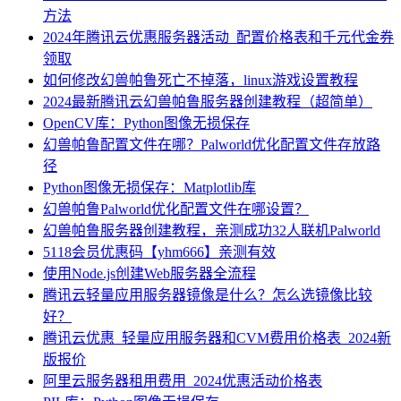
方法
2024年腾讯云优惠服务器活动_配置价格表和千元代金券
领取
如何修改幻兽帕鲁死亡不掉落，linux游戏设置教程
2024最新腾讯云幻兽帕鲁服务器创建教程（超简单）
OpenCV库：Python图像无损保存
幻兽帕鲁配置文件在哪？Palworld优化配置文件存放路
径
Python图像无损保存：Matplotlib库
幻兽帕鲁Palworld优化配置文件在哪设置？
幻兽帕鲁服务器创建教程，亲测成功32人联机Palworld
5118会员优惠码【yhm666】亲测有效
使用Node.js创建Web服务器全流程
腾讯云轻量应用服务器镜像是什么？怎么选镜像比较
好？
腾讯云优惠_轻量应用服务器和CVM费用价格表_2024新
版报价
阿里云服务器租用费用_2024优惠活动价格表