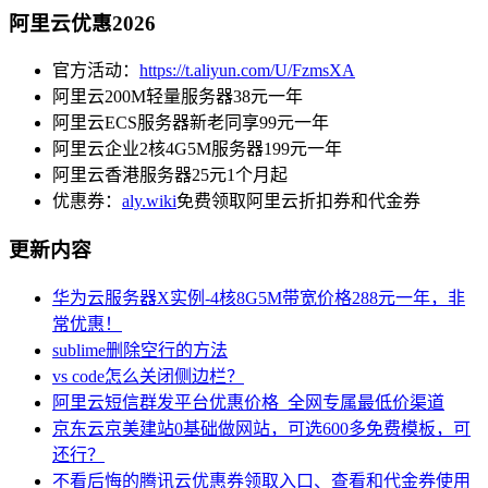
阿里云优惠2026
官方活动：
https://t.aliyun.com/U/FzmsXA
阿里云200M轻量服务器38元一年
阿里云ECS服务器新老同享99元一年
阿里云企业2核4G5M服务器199元一年
阿里云香港服务器25元1个月起
优惠券：
aly.wiki
免费领取阿里云折扣券和代金券
更新内容
华为云服务器X实例-4核8G5M带宽价格288元一年，非
常优惠！
sublime删除空行的方法
vs code怎么关闭侧边栏？
阿里云短信群发平台优惠价格_全网专属最低价渠道
京东云京美建站0基础做网站，可选600多免费模板，可
还行？
不看后悔的腾讯云优惠券领取入口、查看和代金券使用