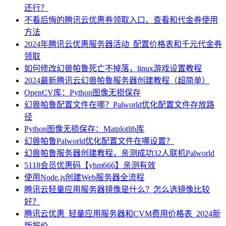
还行？
不看后悔的腾讯云优惠券领取入口、查看和代金券使用
方法
2024年腾讯云优惠服务器活动_配置价格表和千元代金券
领取
如何修改幻兽帕鲁死亡不掉落，linux游戏设置教程
2024最新腾讯云幻兽帕鲁服务器创建教程（超简单）
OpenCV库：Python图像无损保存
幻兽帕鲁配置文件在哪？Palworld优化配置文件存放路
径
Python图像无损保存：Matplotlib库
幻兽帕鲁Palworld优化配置文件在哪设置？
幻兽帕鲁服务器创建教程，亲测成功32人联机Palworld
5118会员优惠码【yhm666】亲测有效
使用Node.js创建Web服务器全流程
腾讯云轻量应用服务器镜像是什么？怎么选镜像比较
好？
腾讯云优惠_轻量应用服务器和CVM费用价格表_2024新
版报价