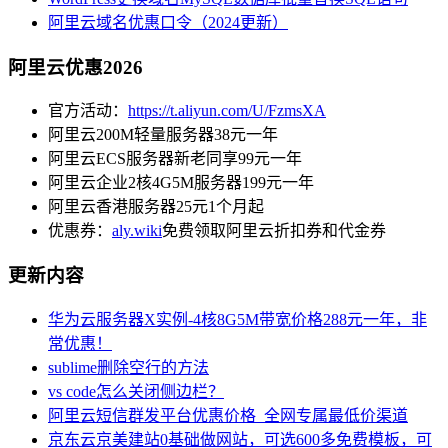
阿里云域名优惠口令（2024更新）
阿里云优惠2026
官方活动：
https://t.aliyun.com/U/FzmsXA
阿里云200M轻量服务器38元一年
阿里云ECS服务器新老同享99元一年
阿里云企业2核4G5M服务器199元一年
阿里云香港服务器25元1个月起
优惠券：
aly.wiki
免费领取阿里云折扣券和代金券
更新内容
华为云服务器X实例-4核8G5M带宽价格288元一年，非
常优惠！
sublime删除空行的方法
vs code怎么关闭侧边栏？
阿里云短信群发平台优惠价格_全网专属最低价渠道
京东云京美建站0基础做网站，可选600多免费模板，可