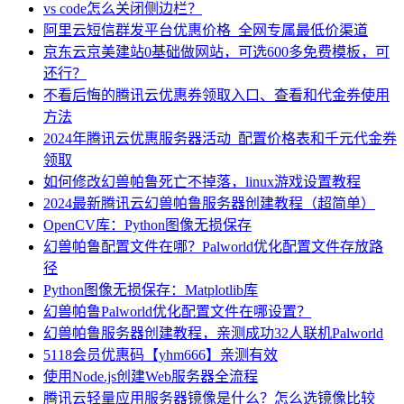
vs code怎么关闭侧边栏？
阿里云短信群发平台优惠价格_全网专属最低价渠道
京东云京美建站0基础做网站，可选600多免费模板，可
还行？
不看后悔的腾讯云优惠券领取入口、查看和代金券使用
方法
2024年腾讯云优惠服务器活动_配置价格表和千元代金券
领取
如何修改幻兽帕鲁死亡不掉落，linux游戏设置教程
2024最新腾讯云幻兽帕鲁服务器创建教程（超简单）
OpenCV库：Python图像无损保存
幻兽帕鲁配置文件在哪？Palworld优化配置文件存放路
径
Python图像无损保存：Matplotlib库
幻兽帕鲁Palworld优化配置文件在哪设置？
幻兽帕鲁服务器创建教程，亲测成功32人联机Palworld
5118会员优惠码【yhm666】亲测有效
使用Node.js创建Web服务器全流程
腾讯云轻量应用服务器镜像是什么？怎么选镜像比较