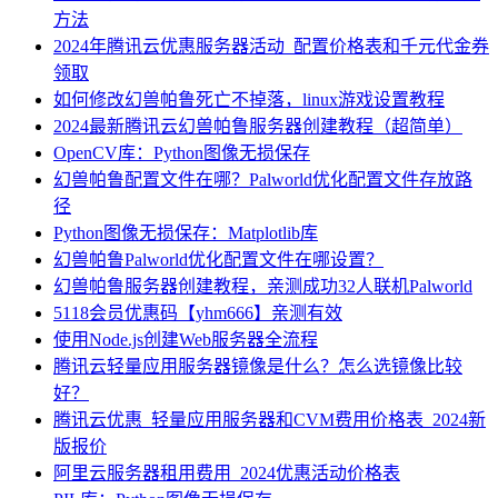
方法
2024年腾讯云优惠服务器活动_配置价格表和千元代金券
领取
如何修改幻兽帕鲁死亡不掉落，linux游戏设置教程
2024最新腾讯云幻兽帕鲁服务器创建教程（超简单）
OpenCV库：Python图像无损保存
幻兽帕鲁配置文件在哪？Palworld优化配置文件存放路
径
Python图像无损保存：Matplotlib库
幻兽帕鲁Palworld优化配置文件在哪设置？
幻兽帕鲁服务器创建教程，亲测成功32人联机Palworld
5118会员优惠码【yhm666】亲测有效
使用Node.js创建Web服务器全流程
腾讯云轻量应用服务器镜像是什么？怎么选镜像比较
好？
腾讯云优惠_轻量应用服务器和CVM费用价格表_2024新
版报价
阿里云服务器租用费用_2024优惠活动价格表