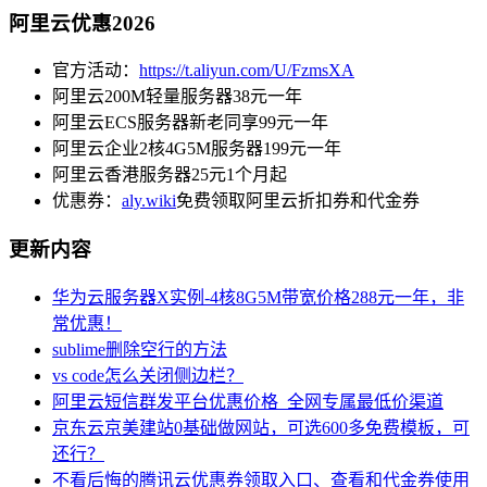
阿里云优惠2026
官方活动：
https://t.aliyun.com/U/FzmsXA
阿里云200M轻量服务器38元一年
阿里云ECS服务器新老同享99元一年
阿里云企业2核4G5M服务器199元一年
阿里云香港服务器25元1个月起
优惠券：
aly.wiki
免费领取阿里云折扣券和代金券
更新内容
华为云服务器X实例-4核8G5M带宽价格288元一年，非
常优惠！
sublime删除空行的方法
vs code怎么关闭侧边栏？
阿里云短信群发平台优惠价格_全网专属最低价渠道
京东云京美建站0基础做网站，可选600多免费模板，可
还行？
不看后悔的腾讯云优惠券领取入口、查看和代金券使用