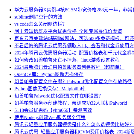
华为云服务器X实例-4核8G5M带宽价格288元一年，非
sublime删除空行的方法
vs code怎么关闭侧边栏？
阿里云短信群发平台优惠价格_全网专属最低价渠道
京东云京美建站0基础做网站，可选600多免费模板，可
不看后悔的腾讯云优惠券领取入口、查看和代金券使用方
2024年腾讯云优惠服务器活动_配置价格表和千元代金券
如何修改幻兽帕鲁死亡不掉落，linux游戏设置教程
2024最新腾讯云幻兽帕鲁服务器创建教程（超简单）
OpenCV库：Python图像无损保存
幻兽帕鲁配置文件在哪？Palworld优化配置文件存放路径
Python图像无损保存：Matplotlib库
幻兽帕鲁Palworld优化配置文件在哪设置？
幻兽帕鲁服务器创建教程，亲测成功32人联机Palworld
5118会员优惠码【yhm666】亲测有效
使用Node.js创建Web服务器全流程
腾讯云轻量应用服务器镜像是什么？怎么选镜像比较好？
腾讯云优惠_轻量应用服务器和CVM费用价格表_2024新