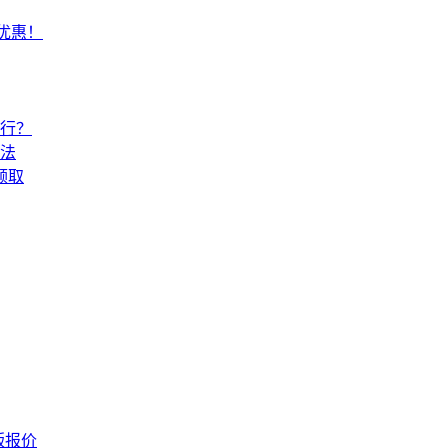
常优惠！
还行？
法
领取
版报价