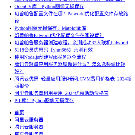
OpenCV库：Python图像无损保存
幻兽帕鲁配置文件在哪？Palworld优化配置文件存放路
径
Python图像无损保存：Matplotlib库
幻兽帕鲁Palworld优化配置文件在哪设置？
幻兽帕鲁服务器创建教程，亲测成功32人联机Palworld
5118会员优惠码【yhm666】亲测有效
使用Node.js创建Web服务器全流程
腾讯云轻量应用服务器镜像是什么？怎么选镜像比较
好？
腾讯云优惠_轻量应用服务器和CVM费用价格表_2024新
版报价
阿里云服务器租用费用_2024优惠活动价格表
PIL库：Python图像无损保存
首页
阿里云服务器
腾讯云服务器
京东云服务器