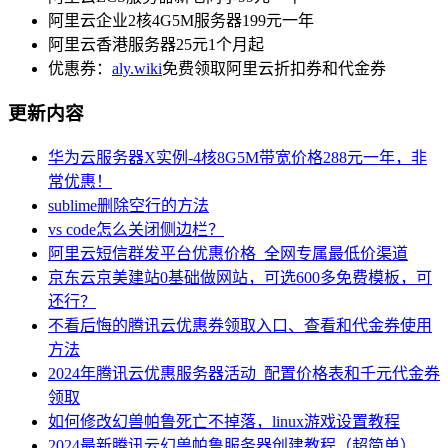
阿里云企业2核4G5M服务器199元一年
阿里云香港服务器25元1个月起
优惠券：
aly.wiki
免费领取阿里云折扣券和代金券
更新内容
华为云服务器X实例-4核8G5M带宽价格288元一年，非
常优惠！
sublime删除空行的方法
vs code怎么关闭侧边栏？
阿里云短信群发平台优惠价格_全网专属最低价渠道
京东云京美建站0基础做网站，可选600多免费模板，可
还行？
不看后悔的腾讯云优惠券领取入口、查看和代金券使用
方法
2024年腾讯云优惠服务器活动_配置价格表和千元代金券
领取
如何修改幻兽帕鲁死亡不掉落，linux游戏设置教程
2024最新腾讯云幻兽帕鲁服务器创建教程（超简单）