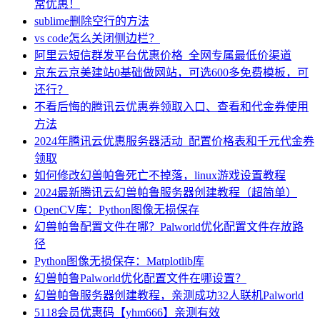
常优惠！
sublime删除空行的方法
vs code怎么关闭侧边栏？
阿里云短信群发平台优惠价格_全网专属最低价渠道
京东云京美建站0基础做网站，可选600多免费模板，可
还行？
不看后悔的腾讯云优惠券领取入口、查看和代金券使用
方法
2024年腾讯云优惠服务器活动_配置价格表和千元代金券
领取
如何修改幻兽帕鲁死亡不掉落，linux游戏设置教程
2024最新腾讯云幻兽帕鲁服务器创建教程（超简单）
OpenCV库：Python图像无损保存
幻兽帕鲁配置文件在哪？Palworld优化配置文件存放路
径
Python图像无损保存：Matplotlib库
幻兽帕鲁Palworld优化配置文件在哪设置？
幻兽帕鲁服务器创建教程，亲测成功32人联机Palworld
5118会员优惠码【yhm666】亲测有效