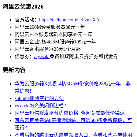
阿里云优惠2026
官方活动：
https://t.aliyun.com/U/FzmsXA
阿里云200M轻量服务器38元一年
阿里云ECS服务器新老同享99元一年
阿里云企业2核4G5M服务器199元一年
阿里云香港服务器25元1个月起
优惠券：
aly.wiki
免费领取阿里云折扣券和代金券
更新内容
华为云服务器X实例-4核8G5M带宽价格288元一年，非
常优惠！
sublime删除空行的方法
vs code怎么关闭侧边栏？
阿里云短信群发平台优惠价格_全网专属最低价渠道
京东云京美建站0基础做网站，可选600多免费模板，可
还行？
不看后悔的腾讯云优惠券领取入口、查看和代金券使用