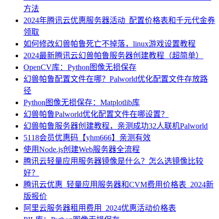
方法
2024年腾讯云优惠服务器活动_配置价格表和千元代金券
领取
如何修改幻兽帕鲁死亡不掉落，linux游戏设置教程
2024最新腾讯云幻兽帕鲁服务器创建教程（超简单）
OpenCV库：Python图像无损保存
幻兽帕鲁配置文件在哪？Palworld优化配置文件存放路
径
Python图像无损保存：Matplotlib库
幻兽帕鲁Palworld优化配置文件在哪设置？
幻兽帕鲁服务器创建教程，亲测成功32人联机Palworld
5118会员优惠码【yhm666】亲测有效
使用Node.js创建Web服务器全流程
腾讯云轻量应用服务器镜像是什么？怎么选镜像比较
好？
腾讯云优惠_轻量应用服务器和CVM费用价格表_2024新
版报价
阿里云服务器租用费用_2024优惠活动价格表