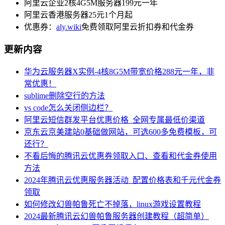
阿里云企业2核4G5M服务器199元一年
阿里云香港服务器25元1个月起
优惠券：
aly.wiki
免费领取阿里云折扣券和代金券
更新内容
华为云服务器X实例-4核8G5M带宽价格288元一年，非
常优惠！
sublime删除空行的方法
vs code怎么关闭侧边栏？
阿里云短信群发平台优惠价格_全网专属最低价渠道
京东云京美建站0基础做网站，可选600多免费模板，可
还行？
不看后悔的腾讯云优惠券领取入口、查看和代金券使用
方法
2024年腾讯云优惠服务器活动_配置价格表和千元代金券
领取
如何修改幻兽帕鲁死亡不掉落，linux游戏设置教程
2024最新腾讯云幻兽帕鲁服务器创建教程（超简单）