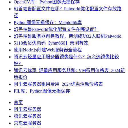
OpenCV库：Python图像无损保存
幻兽帕鲁配置文件在哪？Palworld优化配置文件存放路
径
Python图像无损保存：Matplotlib库
幻兽帕鲁Palworld优化配置文件在哪设置？
幻兽帕鲁服务器创建教程，亲测成功32人联机Palworld
5118会员优惠码【yhm666】亲测有效
使用Node.js创建Web服务器全流程
腾讯云轻量应用服务器镜像是什么？怎么选镜像比较
好？
腾讯云优惠_轻量应用服务器和CVM费用价格表_2024新
版报价
阿里云服务器租用费用_2024优惠活动价格表
PIL库：Python图像无损保存
首页
阿里云服务器
腾讯云服务器
京东云服务器