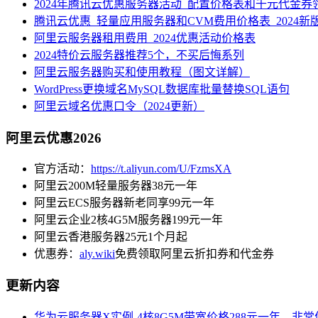
2024年腾讯云优惠服务器活动_配置价格表和千元代金券
腾讯云优惠_轻量应用服务器和CVM费用价格表_2024新
阿里云服务器租用费用_2024优惠活动价格表
2024特价云服务器推荐5个，不买后悔系列
阿里云服务器购买和使用教程（图文详解）
WordPress更换域名MySQL数据库批量替换SQL语句
阿里云域名优惠口令（2024更新）
阿里云优惠2026
官方活动：
https://t.aliyun.com/U/FzmsXA
阿里云200M轻量服务器38元一年
阿里云ECS服务器新老同享99元一年
阿里云企业2核4G5M服务器199元一年
阿里云香港服务器25元1个月起
优惠券：
aly.wiki
免费领取阿里云折扣券和代金券
更新内容
华为云服务器X实例-4核8G5M带宽价格288元一年，非