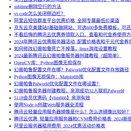
sublime删除空行的方法
vs code怎么关闭侧边栏？
阿里云短信群发平台优惠价格_全网专属最低价渠道
京东云京美建站0基础做网站，可选600多免费模板，可
不看后悔的腾讯云优惠券领取入口、查看和代金券使用方
2024年腾讯云优惠服务器活动_配置价格表和千元代金券
如何修改幻兽帕鲁死亡不掉落，linux游戏设置教程
2024最新腾讯云幻兽帕鲁服务器创建教程（超简单）
OpenCV库：Python图像无损保存
幻兽帕鲁配置文件在哪？Palworld优化配置文件存放路径
Python图像无损保存：Matplotlib库
幻兽帕鲁Palworld优化配置文件在哪设置？
幻兽帕鲁服务器创建教程，亲测成功32人联机Palworld
5118会员优惠码【yhm666】亲测有效
使用Node.js创建Web服务器全流程
腾讯云轻量应用服务器镜像是什么？怎么选镜像比较好？
腾讯云优惠_轻量应用服务器和CVM费用价格表_2024新
阿里云服务器租用费用_2024优惠活动价格表