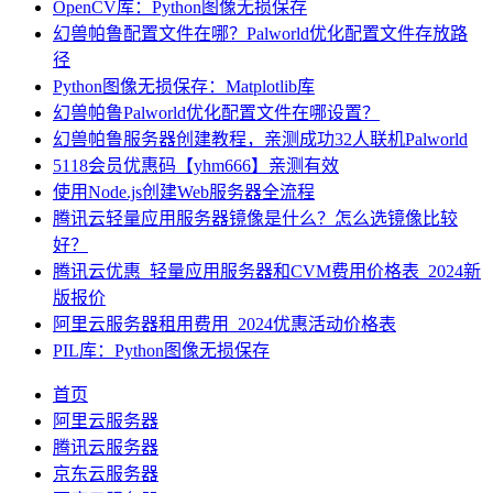
OpenCV库：Python图像无损保存
幻兽帕鲁配置文件在哪？Palworld优化配置文件存放路
径
Python图像无损保存：Matplotlib库
幻兽帕鲁Palworld优化配置文件在哪设置？
幻兽帕鲁服务器创建教程，亲测成功32人联机Palworld
5118会员优惠码【yhm666】亲测有效
使用Node.js创建Web服务器全流程
腾讯云轻量应用服务器镜像是什么？怎么选镜像比较
好？
腾讯云优惠_轻量应用服务器和CVM费用价格表_2024新
版报价
阿里云服务器租用费用_2024优惠活动价格表
PIL库：Python图像无损保存
首页
阿里云服务器
腾讯云服务器
京东云服务器