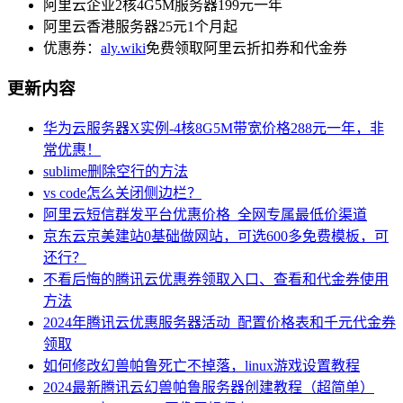
阿里云企业2核4G5M服务器199元一年
阿里云香港服务器25元1个月起
优惠券：
aly.wiki
免费领取阿里云折扣券和代金券
更新内容
华为云服务器X实例-4核8G5M带宽价格288元一年，非
常优惠！
sublime删除空行的方法
vs code怎么关闭侧边栏？
阿里云短信群发平台优惠价格_全网专属最低价渠道
京东云京美建站0基础做网站，可选600多免费模板，可
还行？
不看后悔的腾讯云优惠券领取入口、查看和代金券使用
方法
2024年腾讯云优惠服务器活动_配置价格表和千元代金券
领取
如何修改幻兽帕鲁死亡不掉落，linux游戏设置教程
2024最新腾讯云幻兽帕鲁服务器创建教程（超简单）