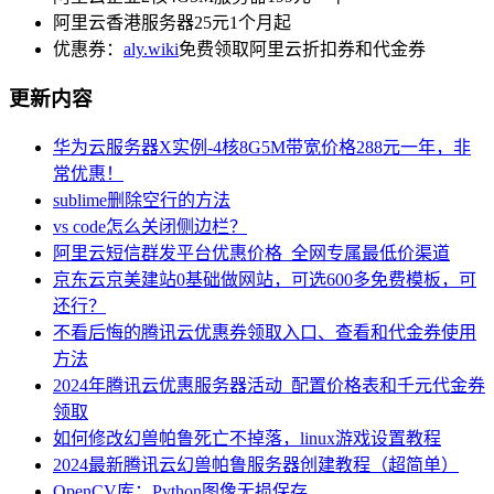
阿里云香港服务器25元1个月起
优惠券：
aly.wiki
免费领取阿里云折扣券和代金券
更新内容
华为云服务器X实例-4核8G5M带宽价格288元一年，非
常优惠！
sublime删除空行的方法
vs code怎么关闭侧边栏？
阿里云短信群发平台优惠价格_全网专属最低价渠道
京东云京美建站0基础做网站，可选600多免费模板，可
还行？
不看后悔的腾讯云优惠券领取入口、查看和代金券使用
方法
2024年腾讯云优惠服务器活动_配置价格表和千元代金券
领取
如何修改幻兽帕鲁死亡不掉落，linux游戏设置教程
2024最新腾讯云幻兽帕鲁服务器创建教程（超简单）
OpenCV库：Python图像无损保存