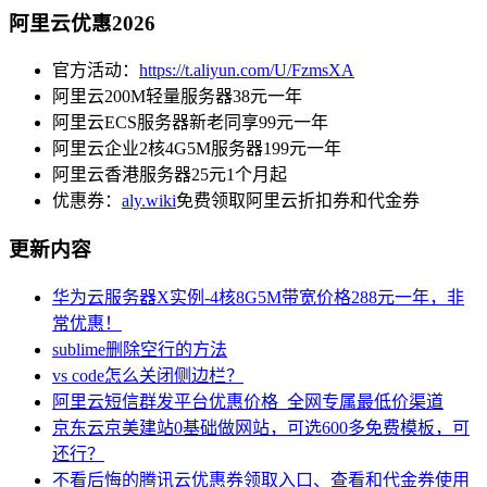
阿里云优惠2026
官方活动：
https://t.aliyun.com/U/FzmsXA
阿里云200M轻量服务器38元一年
阿里云ECS服务器新老同享99元一年
阿里云企业2核4G5M服务器199元一年
阿里云香港服务器25元1个月起
优惠券：
aly.wiki
免费领取阿里云折扣券和代金券
更新内容
华为云服务器X实例-4核8G5M带宽价格288元一年，非
常优惠！
sublime删除空行的方法
vs code怎么关闭侧边栏？
阿里云短信群发平台优惠价格_全网专属最低价渠道
京东云京美建站0基础做网站，可选600多免费模板，可
还行？
不看后悔的腾讯云优惠券领取入口、查看和代金券使用