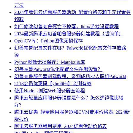
方法
2024年腾讯云优惠服务器活动_配置价格表和千元代金券
领取
如何修改幻兽帕鲁死亡不掉落，linux游戏设置教程
2024最新腾讯云幻兽帕鲁服务器创建教程（超简单）
OpenCV库：Python图像无损保存
幻兽帕鲁配置文件在哪？Palworld优化配置文件存放路
径
Python图像无损保存：Matplotlib库
幻兽帕鲁Palworld优化配置文件在哪设置？
幻兽帕鲁服务器创建教程，亲测成功32人联机Palworld
5118会员优惠码【yhm666】亲测有效
使用Node.js创建Web服务器全流程
腾讯云轻量应用服务器镜像是什么？怎么选镜像比较
好？
腾讯云优惠_轻量应用服务器和CVM费用价格表_2024新
版报价
阿里云服务器租用费用_2024优惠活动价格表