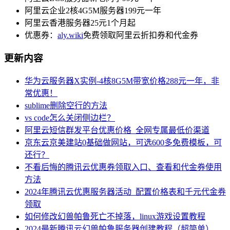
阿里云企业2核4G5M服务器199元一年
阿里云香港服务器25元1个月起
优惠券：
aly.wiki
免费领取阿里云折扣券和代金券
更新内容
华为云服务器X实例-4核8G5M带宽价格288元一年，非
常优惠！
sublime删除空行的方法
vs code怎么关闭侧边栏？
阿里云短信群发平台优惠价格_全网专属最低价渠道
京东云京美建站0基础做网站，可选600多免费模板，可
还行？
不看后悔的腾讯云优惠券领取入口、查看和代金券使用
方法
2024年腾讯云优惠服务器活动_配置价格表和千元代金券
领取
如何修改幻兽帕鲁死亡不掉落，linux游戏设置教程
2024最新腾讯云幻兽帕鲁服务器创建教程（超简单）