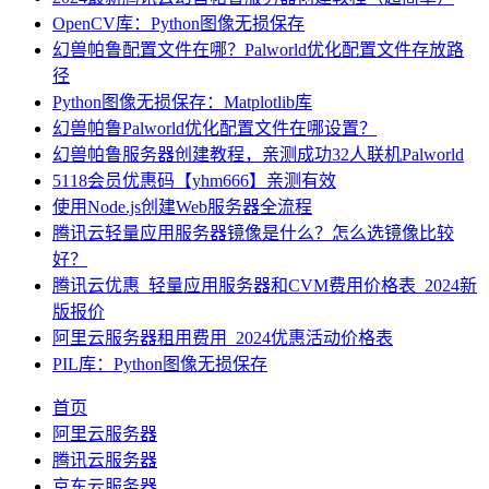
OpenCV库：Python图像无损保存
幻兽帕鲁配置文件在哪？Palworld优化配置文件存放路
径
Python图像无损保存：Matplotlib库
幻兽帕鲁Palworld优化配置文件在哪设置？
幻兽帕鲁服务器创建教程，亲测成功32人联机Palworld
5118会员优惠码【yhm666】亲测有效
使用Node.js创建Web服务器全流程
腾讯云轻量应用服务器镜像是什么？怎么选镜像比较
好？
腾讯云优惠_轻量应用服务器和CVM费用价格表_2024新
版报价
阿里云服务器租用费用_2024优惠活动价格表
PIL库：Python图像无损保存
首页
阿里云服务器
腾讯云服务器
京东云服务器