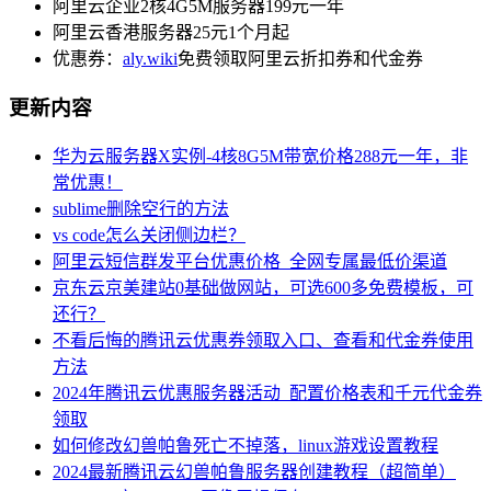
阿里云企业2核4G5M服务器199元一年
阿里云香港服务器25元1个月起
优惠券：
aly.wiki
免费领取阿里云折扣券和代金券
更新内容
华为云服务器X实例-4核8G5M带宽价格288元一年，非
常优惠！
sublime删除空行的方法
vs code怎么关闭侧边栏？
阿里云短信群发平台优惠价格_全网专属最低价渠道
京东云京美建站0基础做网站，可选600多免费模板，可
还行？
不看后悔的腾讯云优惠券领取入口、查看和代金券使用
方法
2024年腾讯云优惠服务器活动_配置价格表和千元代金券
领取
如何修改幻兽帕鲁死亡不掉落，linux游戏设置教程
2024最新腾讯云幻兽帕鲁服务器创建教程（超简单）