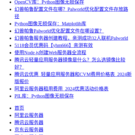
OpenCV库：Python图像无损保存
幻兽帕鲁配置文件在哪？Palworld优化配置文件存放路
径
Python图像无损保存：Matplotlib库
幻兽帕鲁Palworld优化配置文件在哪设置？
幻兽帕鲁服务器创建教程，亲测成功32人联机Palworld
5118会员优惠码【yhm666】亲测有效
使用Node.js创建Web服务器全流程
腾讯云轻量应用服务器镜像是什么？怎么选镜像比较
好？
腾讯云优惠_轻量应用服务器和CVM费用价格表_2024新
版报价
阿里云服务器租用费用_2024优惠活动价格表
PIL库：Python图像无损保存
首页
阿里云服务器
腾讯云服务器
京东云服务器