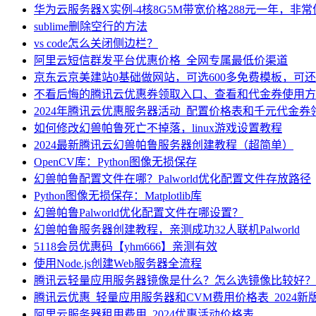
华为云服务器X实例-4核8G5M带宽价格288元一年，非
sublime删除空行的方法
vs code怎么关闭侧边栏？
阿里云短信群发平台优惠价格_全网专属最低价渠道
京东云京美建站0基础做网站，可选600多免费模板，可
不看后悔的腾讯云优惠券领取入口、查看和代金券使用方
2024年腾讯云优惠服务器活动_配置价格表和千元代金券
如何修改幻兽帕鲁死亡不掉落，linux游戏设置教程
2024最新腾讯云幻兽帕鲁服务器创建教程（超简单）
OpenCV库：Python图像无损保存
幻兽帕鲁配置文件在哪？Palworld优化配置文件存放路径
Python图像无损保存：Matplotlib库
幻兽帕鲁Palworld优化配置文件在哪设置？
幻兽帕鲁服务器创建教程，亲测成功32人联机Palworld
5118会员优惠码【yhm666】亲测有效
使用Node.js创建Web服务器全流程
腾讯云轻量应用服务器镜像是什么？怎么选镜像比较好？
腾讯云优惠_轻量应用服务器和CVM费用价格表_2024新
阿里云服务器租用费用_2024优惠活动价格表