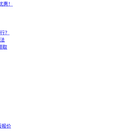
常优惠！
还行？
法
领取
版报价