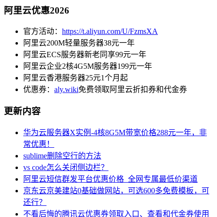
阿里云优惠2026
官方活动：
https://t.aliyun.com/U/FzmsXA
阿里云200M轻量服务器38元一年
阿里云ECS服务器新老同享99元一年
阿里云企业2核4G5M服务器199元一年
阿里云香港服务器25元1个月起
优惠券：
aly.wiki
免费领取阿里云折扣券和代金券
更新内容
华为云服务器X实例-4核8G5M带宽价格288元一年，非
常优惠！
sublime删除空行的方法
vs code怎么关闭侧边栏？
阿里云短信群发平台优惠价格_全网专属最低价渠道
京东云京美建站0基础做网站，可选600多免费模板，可
还行？
不看后悔的腾讯云优惠券领取入口、查看和代金券使用