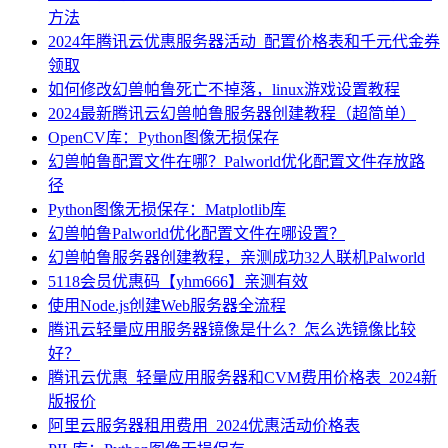
方法
2024年腾讯云优惠服务器活动_配置价格表和千元代金券
领取
如何修改幻兽帕鲁死亡不掉落，linux游戏设置教程
2024最新腾讯云幻兽帕鲁服务器创建教程（超简单）
OpenCV库：Python图像无损保存
幻兽帕鲁配置文件在哪？Palworld优化配置文件存放路
径
Python图像无损保存：Matplotlib库
幻兽帕鲁Palworld优化配置文件在哪设置？
幻兽帕鲁服务器创建教程，亲测成功32人联机Palworld
5118会员优惠码【yhm666】亲测有效
使用Node.js创建Web服务器全流程
腾讯云轻量应用服务器镜像是什么？怎么选镜像比较
好？
腾讯云优惠_轻量应用服务器和CVM费用价格表_2024新
版报价
阿里云服务器租用费用_2024优惠活动价格表