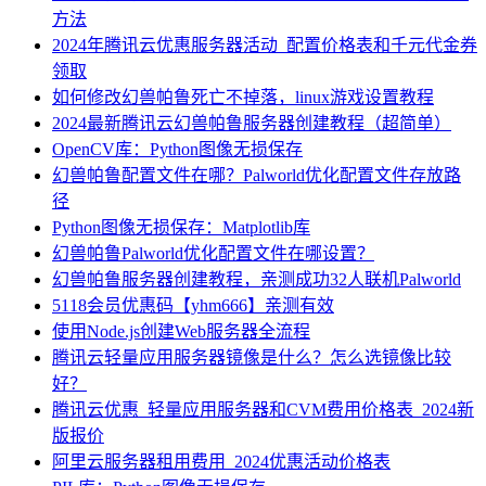
方法
2024年腾讯云优惠服务器活动_配置价格表和千元代金券
领取
如何修改幻兽帕鲁死亡不掉落，linux游戏设置教程
2024最新腾讯云幻兽帕鲁服务器创建教程（超简单）
OpenCV库：Python图像无损保存
幻兽帕鲁配置文件在哪？Palworld优化配置文件存放路
径
Python图像无损保存：Matplotlib库
幻兽帕鲁Palworld优化配置文件在哪设置？
幻兽帕鲁服务器创建教程，亲测成功32人联机Palworld
5118会员优惠码【yhm666】亲测有效
使用Node.js创建Web服务器全流程
腾讯云轻量应用服务器镜像是什么？怎么选镜像比较
好？
腾讯云优惠_轻量应用服务器和CVM费用价格表_2024新
版报价
阿里云服务器租用费用_2024优惠活动价格表