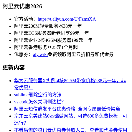
阿里云优惠2026
官方活动：
https://t.aliyun.com/U/FzmsXA
阿里云200M轻量服务器38元一年
阿里云ECS服务器新老同享99元一年
阿里云企业2核4G5M服务器199元一年
阿里云香港服务器25元1个月起
优惠券：
aly.wiki
免费领取阿里云折扣券和代金券
更新内容
华为云服务器X实例-4核8G5M带宽价格288元一年，非
常优惠！
sublime删除空行的方法
vs code怎么关闭侧边栏？
阿里云短信群发平台优惠价格_全网专属最低价渠道
京东云京美建站0基础做网站，可选600多免费模板，可
还行？
不看后悔的腾讯云优惠券领取入口、查看和代金券使用