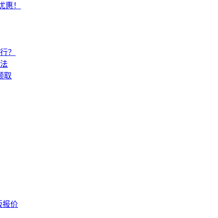
常优惠！
还行？
法
领取
版报价