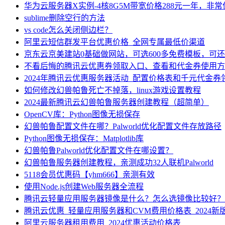
华为云服务器X实例-4核8G5M带宽价格288元一年，非
sublime删除空行的方法
vs code怎么关闭侧边栏？
阿里云短信群发平台优惠价格_全网专属最低价渠道
京东云京美建站0基础做网站，可选600多免费模板，可
不看后悔的腾讯云优惠券领取入口、查看和代金券使用方
2024年腾讯云优惠服务器活动_配置价格表和千元代金券
如何修改幻兽帕鲁死亡不掉落，linux游戏设置教程
2024最新腾讯云幻兽帕鲁服务器创建教程（超简单）
OpenCV库：Python图像无损保存
幻兽帕鲁配置文件在哪？Palworld优化配置文件存放路径
Python图像无损保存：Matplotlib库
幻兽帕鲁Palworld优化配置文件在哪设置？
幻兽帕鲁服务器创建教程，亲测成功32人联机Palworld
5118会员优惠码【yhm666】亲测有效
使用Node.js创建Web服务器全流程
腾讯云轻量应用服务器镜像是什么？怎么选镜像比较好？
腾讯云优惠_轻量应用服务器和CVM费用价格表_2024新
阿里云服务器租用费用_2024优惠活动价格表