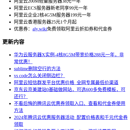
阿里云200M轻量服务器38元一年
阿里云ECS服务器新老同享99元一年
阿里云企业2核4G5M服务器199元一年
阿里云香港服务器25元1个月起
优惠券：
aly.wiki
免费领取阿里云折扣券和代金券
更新内容
华为云服务器X实例-4核8G5M带宽价格288元一年，非
常优惠！
sublime删除空行的方法
vs code怎么关闭侧边栏？
阿里云短信群发平台优惠价格_全网专属最低价渠道
京东云京美建站0基础做网站，可选600多免费模板，可
还行？
不看后悔的腾讯云优惠券领取入口、查看和代金券使用
方法
2024年腾讯云优惠服务器活动_配置价格表和千元代金券
领取