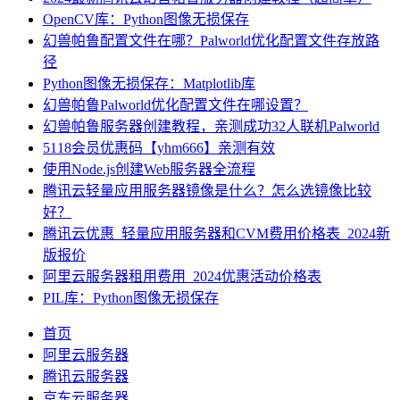
OpenCV库：Python图像无损保存
幻兽帕鲁配置文件在哪？Palworld优化配置文件存放路
径
Python图像无损保存：Matplotlib库
幻兽帕鲁Palworld优化配置文件在哪设置？
幻兽帕鲁服务器创建教程，亲测成功32人联机Palworld
5118会员优惠码【yhm666】亲测有效
使用Node.js创建Web服务器全流程
腾讯云轻量应用服务器镜像是什么？怎么选镜像比较
好？
腾讯云优惠_轻量应用服务器和CVM费用价格表_2024新
版报价
阿里云服务器租用费用_2024优惠活动价格表
PIL库：Python图像无损保存
首页
阿里云服务器
腾讯云服务器
京东云服务器