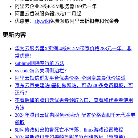
阿里云企业2核4G5M服务器199元一年
阿里云香港服务器25元1个月起
优惠券：
aly.wiki
免费领取阿里云折扣券和代金券
更新内容
华为云服务器X实例-4核8G5M带宽价格288元一年，非
常优惠！
sublime删除空行的方法
vs code怎么关闭侧边栏？
阿里云短信群发平台优惠价格_全网专属最低价渠道
京东云京美建站0基础做网站，可选600多免费模板，可
还行？
不看后悔的腾讯云优惠券领取入口、查看和代金券使用
方法
2024年腾讯云优惠服务器活动_配置价格表和千元代金券
领取
如何修改幻兽帕鲁死亡不掉落，linux游戏设置教程
2024最新腾讯云幻兽帕鲁服务器创建教程（超简单）