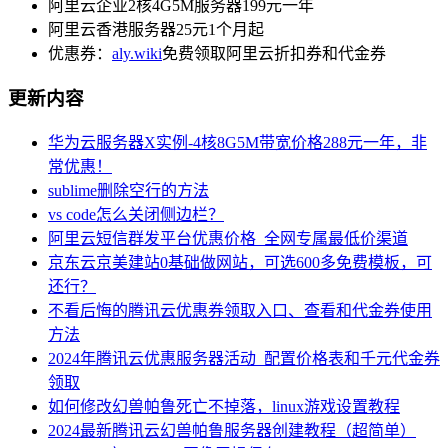
阿里云企业2核4G5M服务器199元一年
阿里云香港服务器25元1个月起
优惠券：
aly.wiki
免费领取阿里云折扣券和代金券
更新内容
华为云服务器X实例-4核8G5M带宽价格288元一年，非
常优惠！
sublime删除空行的方法
vs code怎么关闭侧边栏？
阿里云短信群发平台优惠价格_全网专属最低价渠道
京东云京美建站0基础做网站，可选600多免费模板，可
还行？
不看后悔的腾讯云优惠券领取入口、查看和代金券使用
方法
2024年腾讯云优惠服务器活动_配置价格表和千元代金券
领取
如何修改幻兽帕鲁死亡不掉落，linux游戏设置教程
2024最新腾讯云幻兽帕鲁服务器创建教程（超简单）