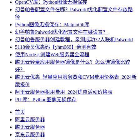
OpenCV库：Python图像无损保存
幻兽帕鲁配置文件在哪？Palworld优化配置文件存放路
径
Python图像无损保存：Matplotlib库
幻兽帕鲁Palworld优化配置文件在哪设置？
幻兽帕鲁服务器创建教程，亲测成功32人联机Palworld
5118会员优惠码【yhm666】亲测有效
使用Node.js创建Web服务器全流程
腾讯云轻量应用服务器镜像是什么？怎么选镜像比较
好？
腾讯云优惠_轻量应用服务器和CVM费用价格表_2024新
版报价
阿里云服务器租用费用_2024优惠活动价格表
PIL库：Python图像无损保存
首页
阿里云服务器
腾讯云服务器
京东云服务器