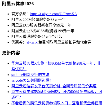
阿里云优惠2026
官方活动：
https://t.aliyun.com/U/FzmsXA
阿里云200M轻量服务器38元一年
阿里云ECS服务器新老同享99元一年
阿里云企业2核4G5M服务器199元一年
阿里云香港服务器25元1个月起
优惠券：
aly.wiki
免费领取阿里云折扣券和代金券
更新内容
华为云服务器X实例-4核8G5M带宽价格288元一年，非
常优惠！
sublime删除空行的方法
vs code怎么关闭侧边栏？
阿里云短信群发平台优惠价格_全网专属最低价渠道
京东云京美建站0基础做网站，可选600多免费模板，可
还行？
不看后悔的腾讯云优惠券领取入口、查看和代金券使用