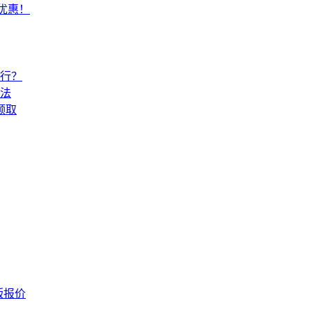
常优惠！
还行？
法
领取
版报价