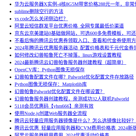
华为云服务器X实例-4核8G5M带宽价格288元一年，非
sublime删除空行的方法
vs code怎么关闭侧边栏？
阿里云短信群发平台优惠价格_全网专属最低价渠道
京东云京美建站0基础做网站，可选600多免费模板，可
不看后悔的腾讯云优惠券领取入口、查看和代金券使用方
2024年腾讯云优惠服务器活动_配置价格表和千元代金券
如何修改幻兽帕鲁死亡不掉落，linux游戏设置教程
2024最新腾讯云幻兽帕鲁服务器创建教程（超简单）
OpenCV库：Python图像无损保存
幻兽帕鲁配置文件在哪？Palworld优化配置文件存放路径
Python图像无损保存：Matplotlib库
幻兽帕鲁Palworld优化配置文件在哪设置？
幻兽帕鲁服务器创建教程，亲测成功32人联机Palworld
5118会员优惠码【yhm666】亲测有效
使用Node.js创建Web服务器全流程
腾讯云轻量应用服务器镜像是什么？怎么选镜像比较好？
腾讯云优惠_轻量应用服务器和CVM费用价格表_2024新
阿里云服务器租用费用_2024优惠活动价格表