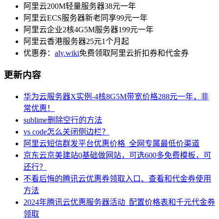
阿里云200M轻量服务器38元一年
阿里云ECS服务器新老同享99元一年
阿里云企业2核4G5M服务器199元一年
阿里云香港服务器25元1个月起
优惠券：
aly.wiki
免费领取阿里云折扣券和代金券
更新内容
华为云服务器X实例-4核8G5M带宽价格288元一年，非
常优惠！
sublime删除空行的方法
vs code怎么关闭侧边栏？
阿里云短信群发平台优惠价格_全网专属最低价渠道
京东云京美建站0基础做网站，可选600多免费模板，可
还行？
不看后悔的腾讯云优惠券领取入口、查看和代金券使用
方法
2024年腾讯云优惠服务器活动_配置价格表和千元代金券
领取