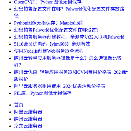
OpenCV库：Python图像无损保存
幻兽帕鲁配置文件在哪？Palworld优化配置文件存放路
径
Python图像无损保存：Matplotlib库
幻兽帕鲁Palworld优化配置文件在哪设置？
幻兽帕鲁服务器创建教程，亲测成功32人联机Palworld
5118会员优惠码【yhm666】亲测有效
使用Node.js创建Web服务器全流程
腾讯云轻量应用服务器镜像是什么？怎么选镜像比较
好？
腾讯云优惠_轻量应用服务器和CVM费用价格表_2024新
版报价
阿里云服务器租用费用_2024优惠活动价格表
PIL库：Python图像无损保存
首页
阿里云服务器
腾讯云服务器
京东云服务器