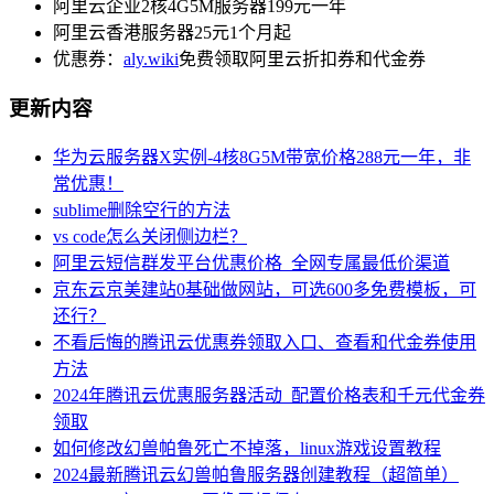
阿里云企业2核4G5M服务器199元一年
阿里云香港服务器25元1个月起
优惠券：
aly.wiki
免费领取阿里云折扣券和代金券
更新内容
华为云服务器X实例-4核8G5M带宽价格288元一年，非
常优惠！
sublime删除空行的方法
vs code怎么关闭侧边栏？
阿里云短信群发平台优惠价格_全网专属最低价渠道
京东云京美建站0基础做网站，可选600多免费模板，可
还行？
不看后悔的腾讯云优惠券领取入口、查看和代金券使用
方法
2024年腾讯云优惠服务器活动_配置价格表和千元代金券
领取
如何修改幻兽帕鲁死亡不掉落，linux游戏设置教程
2024最新腾讯云幻兽帕鲁服务器创建教程（超简单）