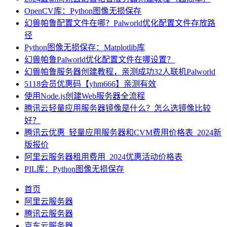
OpenCV库：Python图像无损保存
幻兽帕鲁配置文件在哪？Palworld优化配置文件存放路
径
Python图像无损保存：Matplotlib库
幻兽帕鲁Palworld优化配置文件在哪设置？
幻兽帕鲁服务器创建教程，亲测成功32人联机Palworld
5118会员优惠码【yhm666】亲测有效
使用Node.js创建Web服务器全流程
腾讯云轻量应用服务器镜像是什么？怎么选镜像比较
好？
腾讯云优惠_轻量应用服务器和CVM费用价格表_2024新
版报价
阿里云服务器租用费用_2024优惠活动价格表
PIL库：Python图像无损保存
首页
阿里云服务器
腾讯云服务器
京东云服务器