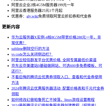
阿里云企业2核4G5M服务器199元一年
阿里云香港服务器25元1个月起
优惠券：
aly.wiki
免费领取阿里云折扣券和代金券
更新内容
华为云服务器X实例-4核8G5M带宽价格288元一年，非
常优惠！
sublime删除空行的方法
vs code怎么关闭侧边栏？
阿里云短信群发平台优惠价格_全网专属最低价渠道
京东云京美建站0基础做网站，可选600多免费模板，可
还行？
不看后悔的腾讯云优惠券领取入口、查看和代金券使用
方法
2024年腾讯云优惠服务器活动_配置价格表和千元代金券
领取
如何修改幻兽帕鲁死亡不掉落，linux游戏设置教程
2024最新腾讯云幻兽帕鲁服务器创建教程（超简单）