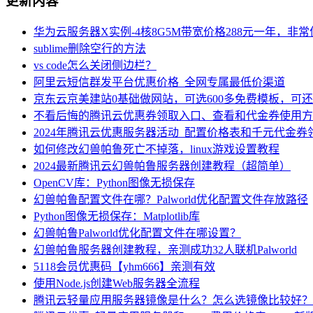
更新内容
华为云服务器X实例-4核8G5M带宽价格288元一年，非
sublime删除空行的方法
vs code怎么关闭侧边栏？
阿里云短信群发平台优惠价格_全网专属最低价渠道
京东云京美建站0基础做网站，可选600多免费模板，可
不看后悔的腾讯云优惠券领取入口、查看和代金券使用方
2024年腾讯云优惠服务器活动_配置价格表和千元代金券
如何修改幻兽帕鲁死亡不掉落，linux游戏设置教程
2024最新腾讯云幻兽帕鲁服务器创建教程（超简单）
OpenCV库：Python图像无损保存
幻兽帕鲁配置文件在哪？Palworld优化配置文件存放路径
Python图像无损保存：Matplotlib库
幻兽帕鲁Palworld优化配置文件在哪设置？
幻兽帕鲁服务器创建教程，亲测成功32人联机Palworld
5118会员优惠码【yhm666】亲测有效
使用Node.js创建Web服务器全流程
腾讯云轻量应用服务器镜像是什么？怎么选镜像比较好？