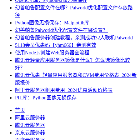
OpenCV库：Python图像无损保存
幻兽帕鲁配置文件在哪？Palworld优化配置文件存放路
径
Python图像无损保存：Matplotlib库
幻兽帕鲁Palworld优化配置文件在哪设置？
幻兽帕鲁服务器创建教程，亲测成功32人联机Palworld
5118会员优惠码【yhm666】亲测有效
使用Node.js创建Web服务器全流程
腾讯云轻量应用服务器镜像是什么？怎么选镜像比较
好？
腾讯云优惠_轻量应用服务器和CVM费用价格表_2024新
版报价
阿里云服务器租用费用_2024优惠活动价格表
PIL库：Python图像无损保存
首页
阿里云服务器
腾讯云服务器
京东云服务器