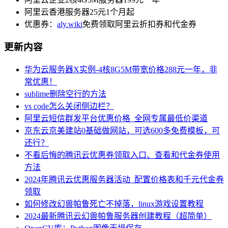
阿里云香港服务器25元1个月起
优惠券：
aly.wiki
免费领取阿里云折扣券和代金券
更新内容
华为云服务器X实例-4核8G5M带宽价格288元一年，非
常优惠！
sublime删除空行的方法
vs code怎么关闭侧边栏？
阿里云短信群发平台优惠价格_全网专属最低价渠道
京东云京美建站0基础做网站，可选600多免费模板，可
还行？
不看后悔的腾讯云优惠券领取入口、查看和代金券使用
方法
2024年腾讯云优惠服务器活动_配置价格表和千元代金券
领取
如何修改幻兽帕鲁死亡不掉落，linux游戏设置教程
2024最新腾讯云幻兽帕鲁服务器创建教程（超简单）