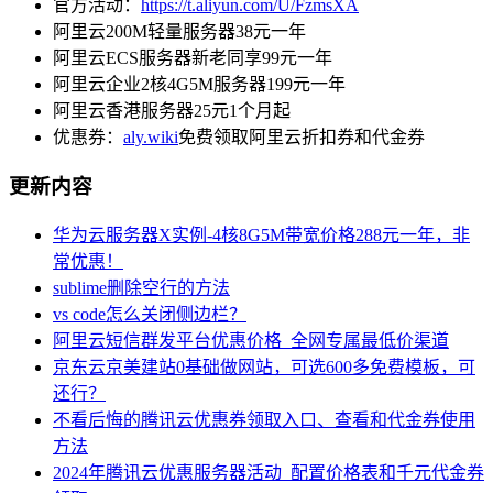
官方活动：
https://t.aliyun.com/U/FzmsXA
阿里云200M轻量服务器38元一年
阿里云ECS服务器新老同享99元一年
阿里云企业2核4G5M服务器199元一年
阿里云香港服务器25元1个月起
优惠券：
aly.wiki
免费领取阿里云折扣券和代金券
更新内容
华为云服务器X实例-4核8G5M带宽价格288元一年，非
常优惠！
sublime删除空行的方法
vs code怎么关闭侧边栏？
阿里云短信群发平台优惠价格_全网专属最低价渠道
京东云京美建站0基础做网站，可选600多免费模板，可
还行？
不看后悔的腾讯云优惠券领取入口、查看和代金券使用
方法
2024年腾讯云优惠服务器活动_配置价格表和千元代金券