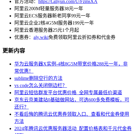
官方活动：
https://t.aliyun.com/U/FzmsXA
阿里云200M轻量服务器38元一年
阿里云ECS服务器新老同享99元一年
阿里云企业2核4G5M服务器199元一年
阿里云香港服务器25元1个月起
优惠券：
aly.wiki
免费领取阿里云折扣券和代金券
更新内容
华为云服务器X实例-4核8G5M带宽价格288元一年，非
常优惠！
sublime删除空行的方法
vs code怎么关闭侧边栏？
阿里云短信群发平台优惠价格_全网专属最低价渠道
京东云京美建站0基础做网站，可选600多免费模板，可
还行？
不看后悔的腾讯云优惠券领取入口、查看和代金券使用
方法
2024年腾讯云优惠服务器活动_配置价格表和千元代金券