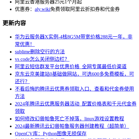
阿里云香港服务器25元1个月起
优惠券：
aly.wiki
免费领取阿里云折扣券和代金券
更新内容
华为云服务器X实例-4核8G5M带宽价格288元一年，非
常优惠！
sublime删除空行的方法
vs code怎么关闭侧边栏？
阿里云短信群发平台优惠价格_全网专属最低价渠道
京东云京美建站0基础做网站，可选600多免费模板，可
还行？
不看后悔的腾讯云优惠券领取入口、查看和代金券使用
方法
2024年腾讯云优惠服务器活动_配置价格表和千元代金券
领取
如何修改幻兽帕鲁死亡不掉落，linux游戏设置教程
2024最新腾讯云幻兽帕鲁服务器创建教程（超简单）
OpenCV库：Python图像无损保存