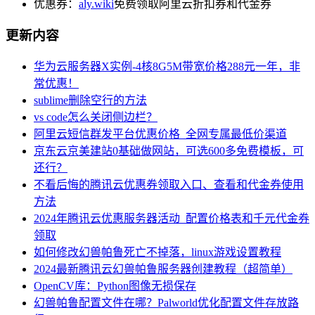
优惠券：
aly.wiki
免费领取阿里云折扣券和代金券
更新内容
华为云服务器X实例-4核8G5M带宽价格288元一年，非
常优惠！
sublime删除空行的方法
vs code怎么关闭侧边栏？
阿里云短信群发平台优惠价格_全网专属最低价渠道
京东云京美建站0基础做网站，可选600多免费模板，可
还行？
不看后悔的腾讯云优惠券领取入口、查看和代金券使用
方法
2024年腾讯云优惠服务器活动_配置价格表和千元代金券
领取
如何修改幻兽帕鲁死亡不掉落，linux游戏设置教程
2024最新腾讯云幻兽帕鲁服务器创建教程（超简单）
OpenCV库：Python图像无损保存
幻兽帕鲁配置文件在哪？Palworld优化配置文件存放路