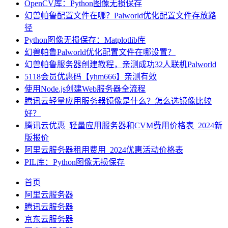
OpenCV库：Python图像无损保存
幻兽帕鲁配置文件在哪？Palworld优化配置文件存放路
径
Python图像无损保存：Matplotlib库
幻兽帕鲁Palworld优化配置文件在哪设置？
幻兽帕鲁服务器创建教程，亲测成功32人联机Palworld
5118会员优惠码【yhm666】亲测有效
使用Node.js创建Web服务器全流程
腾讯云轻量应用服务器镜像是什么？怎么选镜像比较
好？
腾讯云优惠_轻量应用服务器和CVM费用价格表_2024新
版报价
阿里云服务器租用费用_2024优惠活动价格表
PIL库：Python图像无损保存
首页
阿里云服务器
腾讯云服务器
京东云服务器