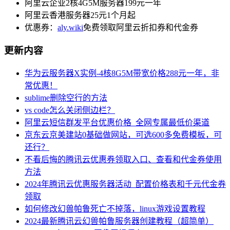
阿里云企业2核4G5M服务器199元一年
阿里云香港服务器25元1个月起
优惠券：
aly.wiki
免费领取阿里云折扣券和代金券
更新内容
华为云服务器X实例-4核8G5M带宽价格288元一年，非
常优惠！
sublime删除空行的方法
vs code怎么关闭侧边栏？
阿里云短信群发平台优惠价格_全网专属最低价渠道
京东云京美建站0基础做网站，可选600多免费模板，可
还行？
不看后悔的腾讯云优惠券领取入口、查看和代金券使用
方法
2024年腾讯云优惠服务器活动_配置价格表和千元代金券
领取
如何修改幻兽帕鲁死亡不掉落，linux游戏设置教程
2024最新腾讯云幻兽帕鲁服务器创建教程（超简单）