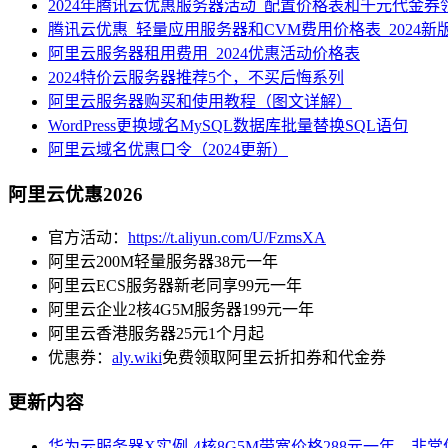
2024年腾讯云优惠服务器活动_配置价格表和千元代金券
腾讯云优惠_轻量应用服务器和CVM费用价格表_2024新
阿里云服务器租用费用_2024优惠活动价格表
2024特价云服务器推荐5个，不买后悔系列
阿里云服务器购买和使用教程（图文详解）
WordPress更换域名MySQL数据库批量替换SQL语句
阿里云域名优惠口令（2024更新）
阿里云优惠2026
官方活动：
https://t.aliyun.com/U/FzmsXA
阿里云200M轻量服务器38元一年
阿里云ECS服务器新老同享99元一年
阿里云企业2核4G5M服务器199元一年
阿里云香港服务器25元1个月起
优惠券：
aly.wiki
免费领取阿里云折扣券和代金券
更新内容
华为云服务器X实例-4核8G5M带宽价格288元一年，非