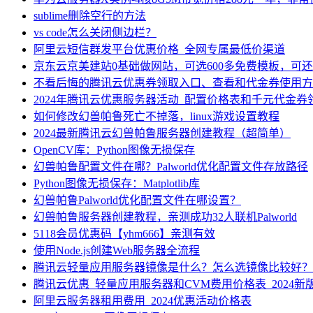
sublime删除空行的方法
vs code怎么关闭侧边栏？
阿里云短信群发平台优惠价格_全网专属最低价渠道
京东云京美建站0基础做网站，可选600多免费模板，可
不看后悔的腾讯云优惠券领取入口、查看和代金券使用方
2024年腾讯云优惠服务器活动_配置价格表和千元代金券
如何修改幻兽帕鲁死亡不掉落，linux游戏设置教程
2024最新腾讯云幻兽帕鲁服务器创建教程（超简单）
OpenCV库：Python图像无损保存
幻兽帕鲁配置文件在哪？Palworld优化配置文件存放路径
Python图像无损保存：Matplotlib库
幻兽帕鲁Palworld优化配置文件在哪设置？
幻兽帕鲁服务器创建教程，亲测成功32人联机Palworld
5118会员优惠码【yhm666】亲测有效
使用Node.js创建Web服务器全流程
腾讯云轻量应用服务器镜像是什么？怎么选镜像比较好？
腾讯云优惠_轻量应用服务器和CVM费用价格表_2024新
阿里云服务器租用费用_2024优惠活动价格表