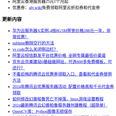
阿里云香港服务器25元1个月起
优惠券：
aly.wiki
免费领取阿里云折扣券和代金券
更新内容
华为云服务器X实例-4核8G5M带宽价格288元一年，非
常优惠！
sublime删除空行的方法
vs code怎么关闭侧边栏？
阿里云短信群发平台优惠价格_全网专属最低价渠道
京东云京美建站0基础做网站，可选600多免费模板，可
还行？
不看后悔的腾讯云优惠券领取入口、查看和代金券使用
方法
2024年腾讯云优惠服务器活动_配置价格表和千元代金券
领取
如何修改幻兽帕鲁死亡不掉落，linux游戏设置教程
2024最新腾讯云幻兽帕鲁服务器创建教程（超简单）
OpenCV库：Python图像无损保存