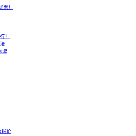
常优惠！
还行？
法
领取
版报价