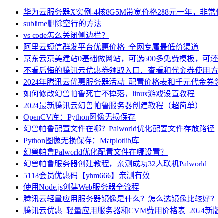
华为云服务器X实例-4核8G5M带宽价格288元一年，非
sublime删除空行的方法
vs code怎么关闭侧边栏？
阿里云短信群发平台优惠价格_全网专属最低价渠道
京东云京美建站0基础做网站，可选600多免费模板，可
不看后悔的腾讯云优惠券领取入口、查看和代金券使用方
2024年腾讯云优惠服务器活动_配置价格表和千元代金券
如何修改幻兽帕鲁死亡不掉落，linux游戏设置教程
2024最新腾讯云幻兽帕鲁服务器创建教程（超简单）
OpenCV库：Python图像无损保存
幻兽帕鲁配置文件在哪？Palworld优化配置文件存放路径
Python图像无损保存：Matplotlib库
幻兽帕鲁Palworld优化配置文件在哪设置？
幻兽帕鲁服务器创建教程，亲测成功32人联机Palworld
5118会员优惠码【yhm666】亲测有效
使用Node.js创建Web服务器全流程
腾讯云轻量应用服务器镜像是什么？怎么选镜像比较好？
腾讯云优惠_轻量应用服务器和CVM费用价格表_2024新