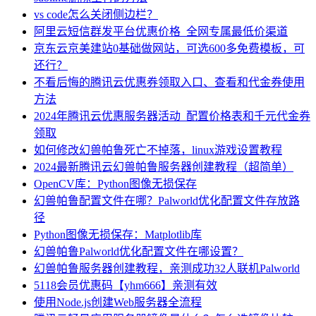
vs code怎么关闭侧边栏？
阿里云短信群发平台优惠价格_全网专属最低价渠道
京东云京美建站0基础做网站，可选600多免费模板，可
还行？
不看后悔的腾讯云优惠券领取入口、查看和代金券使用
方法
2024年腾讯云优惠服务器活动_配置价格表和千元代金券
领取
如何修改幻兽帕鲁死亡不掉落，linux游戏设置教程
2024最新腾讯云幻兽帕鲁服务器创建教程（超简单）
OpenCV库：Python图像无损保存
幻兽帕鲁配置文件在哪？Palworld优化配置文件存放路
径
Python图像无损保存：Matplotlib库
幻兽帕鲁Palworld优化配置文件在哪设置？
幻兽帕鲁服务器创建教程，亲测成功32人联机Palworld
5118会员优惠码【yhm666】亲测有效
使用Node.js创建Web服务器全流程