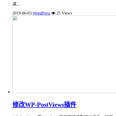
读...
2019-06-03
WordPress
25 Views
修改WP-PostViews插件