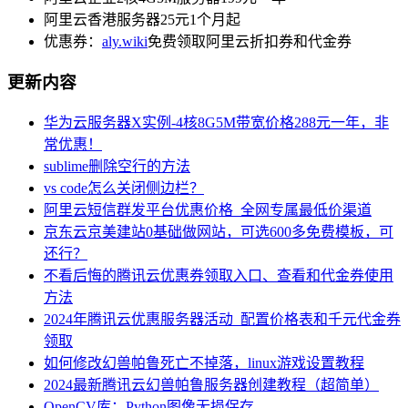
阿里云香港服务器25元1个月起
优惠券：
aly.wiki
免费领取阿里云折扣券和代金券
更新内容
华为云服务器X实例-4核8G5M带宽价格288元一年，非
常优惠！
sublime删除空行的方法
vs code怎么关闭侧边栏？
阿里云短信群发平台优惠价格_全网专属最低价渠道
京东云京美建站0基础做网站，可选600多免费模板，可
还行？
不看后悔的腾讯云优惠券领取入口、查看和代金券使用
方法
2024年腾讯云优惠服务器活动_配置价格表和千元代金券
领取
如何修改幻兽帕鲁死亡不掉落，linux游戏设置教程
2024最新腾讯云幻兽帕鲁服务器创建教程（超简单）
OpenCV库：Python图像无损保存