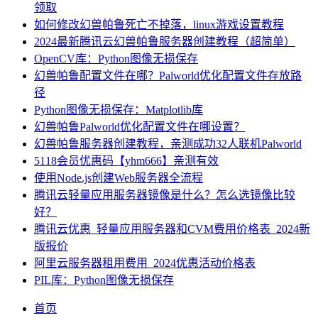
领取
如何修改幻兽帕鲁死亡不掉落，linux游戏设置教程
2024最新腾讯云幻兽帕鲁服务器创建教程（超简单）
OpenCV库：Python图像无损保存
幻兽帕鲁配置文件在哪？Palworld优化配置文件存放路
径
Python图像无损保存：Matplotlib库
幻兽帕鲁Palworld优化配置文件在哪设置？
幻兽帕鲁服务器创建教程，亲测成功32人联机Palworld
5118会员优惠码【yhm666】亲测有效
使用Node.js创建Web服务器全流程
腾讯云轻量应用服务器镜像是什么？怎么选镜像比较
好？
腾讯云优惠_轻量应用服务器和CVM费用价格表_2024新
版报价
阿里云服务器租用费用_2024优惠活动价格表
PIL库：Python图像无损保存
首页