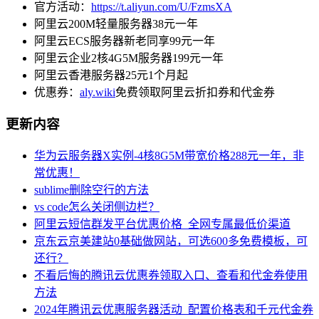
官方活动：
https://t.aliyun.com/U/FzmsXA
阿里云200M轻量服务器38元一年
阿里云ECS服务器新老同享99元一年
阿里云企业2核4G5M服务器199元一年
阿里云香港服务器25元1个月起
优惠券：
aly.wiki
免费领取阿里云折扣券和代金券
更新内容
华为云服务器X实例-4核8G5M带宽价格288元一年，非
常优惠！
sublime删除空行的方法
vs code怎么关闭侧边栏？
阿里云短信群发平台优惠价格_全网专属最低价渠道
京东云京美建站0基础做网站，可选600多免费模板，可
还行？
不看后悔的腾讯云优惠券领取入口、查看和代金券使用
方法
2024年腾讯云优惠服务器活动_配置价格表和千元代金券