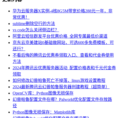
华为云服务器X实例-4核8G5M带宽价格288元一年，非
常优惠！
sublime删除空行的方法
vs code怎么关闭侧边栏？
阿里云短信群发平台优惠价格_全网专属最低价渠道
京东云京美建站0基础做网站，可选600多免费模板，可
还行？
不看后悔的腾讯云优惠券领取入口、查看和代金券使用
方法
2024年腾讯云优惠服务器活动_配置价格表和千元代金券
领取
如何修改幻兽帕鲁死亡不掉落，linux游戏设置教程
2024最新腾讯云幻兽帕鲁服务器创建教程（超简单）
OpenCV库：Python图像无损保存
幻兽帕鲁配置文件在哪？Palworld优化配置文件存放路
径
Python图像无损保存：Matplotlib库