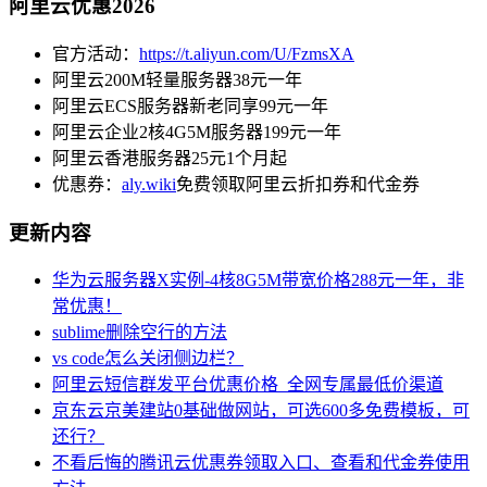
阿里云优惠2026
官方活动：
https://t.aliyun.com/U/FzmsXA
阿里云200M轻量服务器38元一年
阿里云ECS服务器新老同享99元一年
阿里云企业2核4G5M服务器199元一年
阿里云香港服务器25元1个月起
优惠券：
aly.wiki
免费领取阿里云折扣券和代金券
更新内容
华为云服务器X实例-4核8G5M带宽价格288元一年，非
常优惠！
sublime删除空行的方法
vs code怎么关闭侧边栏？
阿里云短信群发平台优惠价格_全网专属最低价渠道
京东云京美建站0基础做网站，可选600多免费模板，可
还行？
不看后悔的腾讯云优惠券领取入口、查看和代金券使用