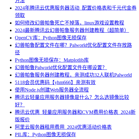
方法
2024年腾讯云优惠服务器活动_配置价格表和千元代金券
领取
如何修改幻兽帕鲁死亡不掉落，linux游戏设置教程
2024最新腾讯云幻兽帕鲁服务器创建教程（超简单）
OpenCV库：Python图像无损保存
幻兽帕鲁配置文件在哪？Palworld优化配置文件存放路
径
Python图像无损保存：Matplotlib库
幻兽帕鲁Palworld优化配置文件在哪设置？
幻兽帕鲁服务器创建教程，亲测成功32人联机Palworld
5118会员优惠码【yhm666】亲测有效
使用Node.js创建Web服务器全流程
腾讯云轻量应用服务器镜像是什么？怎么选镜像比较
好？
腾讯云优惠_轻量应用服务器和CVM费用价格表_2024新
版报价
阿里云服务器租用费用_2024优惠活动价格表
PIL库：Python图像无损保存