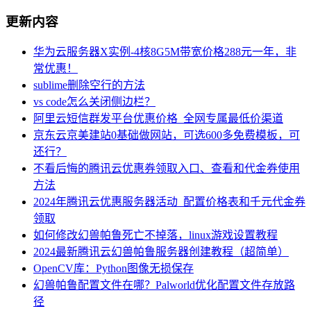
更新内容
华为云服务器X实例-4核8G5M带宽价格288元一年，非
常优惠！
sublime删除空行的方法
vs code怎么关闭侧边栏？
阿里云短信群发平台优惠价格_全网专属最低价渠道
京东云京美建站0基础做网站，可选600多免费模板，可
还行？
不看后悔的腾讯云优惠券领取入口、查看和代金券使用
方法
2024年腾讯云优惠服务器活动_配置价格表和千元代金券
领取
如何修改幻兽帕鲁死亡不掉落，linux游戏设置教程
2024最新腾讯云幻兽帕鲁服务器创建教程（超简单）
OpenCV库：Python图像无损保存
幻兽帕鲁配置文件在哪？Palworld优化配置文件存放路
径