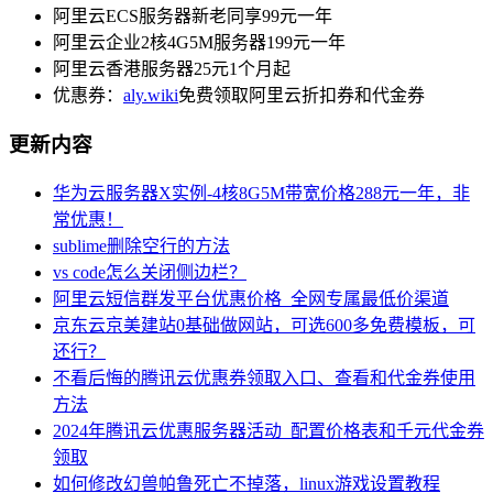
阿里云ECS服务器新老同享99元一年
阿里云企业2核4G5M服务器199元一年
阿里云香港服务器25元1个月起
优惠券：
aly.wiki
免费领取阿里云折扣券和代金券
更新内容
华为云服务器X实例-4核8G5M带宽价格288元一年，非
常优惠！
sublime删除空行的方法
vs code怎么关闭侧边栏？
阿里云短信群发平台优惠价格_全网专属最低价渠道
京东云京美建站0基础做网站，可选600多免费模板，可
还行？
不看后悔的腾讯云优惠券领取入口、查看和代金券使用
方法
2024年腾讯云优惠服务器活动_配置价格表和千元代金券
领取
如何修改幻兽帕鲁死亡不掉落，linux游戏设置教程