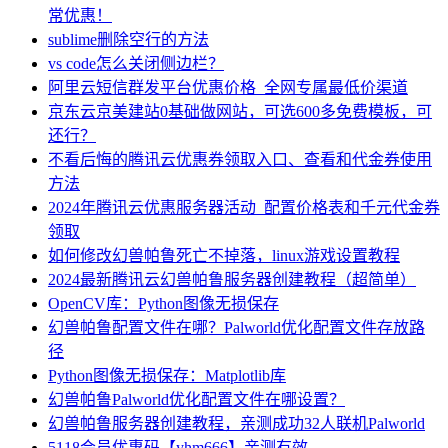
常优惠！
sublime删除空行的方法
vs code怎么关闭侧边栏？
阿里云短信群发平台优惠价格_全网专属最低价渠道
京东云京美建站0基础做网站，可选600多免费模板，可
还行？
不看后悔的腾讯云优惠券领取入口、查看和代金券使用
方法
2024年腾讯云优惠服务器活动_配置价格表和千元代金券
领取
如何修改幻兽帕鲁死亡不掉落，linux游戏设置教程
2024最新腾讯云幻兽帕鲁服务器创建教程（超简单）
OpenCV库：Python图像无损保存
幻兽帕鲁配置文件在哪？Palworld优化配置文件存放路
径
Python图像无损保存：Matplotlib库
幻兽帕鲁Palworld优化配置文件在哪设置？
幻兽帕鲁服务器创建教程，亲测成功32人联机Palworld
5118会员优惠码【yhm666】亲测有效