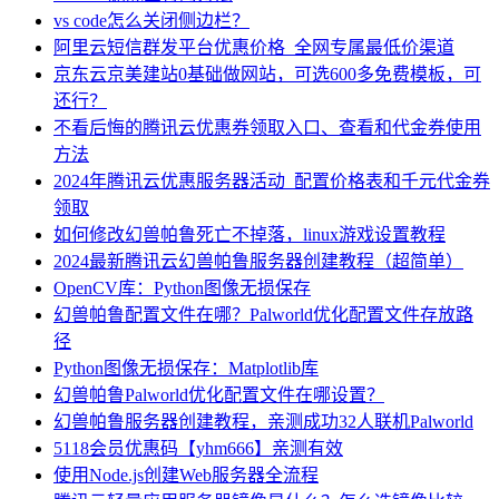
vs code怎么关闭侧边栏？
阿里云短信群发平台优惠价格_全网专属最低价渠道
京东云京美建站0基础做网站，可选600多免费模板，可
还行？
不看后悔的腾讯云优惠券领取入口、查看和代金券使用
方法
2024年腾讯云优惠服务器活动_配置价格表和千元代金券
领取
如何修改幻兽帕鲁死亡不掉落，linux游戏设置教程
2024最新腾讯云幻兽帕鲁服务器创建教程（超简单）
OpenCV库：Python图像无损保存
幻兽帕鲁配置文件在哪？Palworld优化配置文件存放路
径
Python图像无损保存：Matplotlib库
幻兽帕鲁Palworld优化配置文件在哪设置？
幻兽帕鲁服务器创建教程，亲测成功32人联机Palworld
5118会员优惠码【yhm666】亲测有效
使用Node.js创建Web服务器全流程