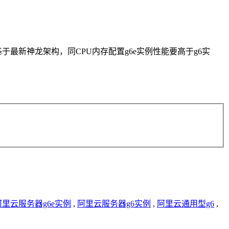
，基于最新神龙架构，同CPU内存配置g6e实例性能要高于g6实
阿里云服务器g6e实例
,
阿里云服务器g6实例
,
阿里云通用型g6
,