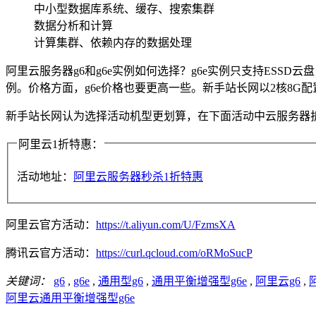
中小型数据库系统、缓存、搜索集群
数据分析和计算
计算集群、依赖内存的数据处理
阿里云服务器g6和g6e实例如何选择？g6e实例只支持ESSD云
例。价格方面，g6e价格也要更高一些。新手站长网以2核8G配置为例
新手站长网认为选择活动机型更划算，在下面活动中云服务器
阿里云1折特惠：
活动地址：
阿里云服务器秒杀1折特惠
阿里云官方活动：
https://t.aliyun.com/U/FzmsXA
腾讯云官方活动：
https://curl.qcloud.com/oRMoSucP
关键词：
g6
,
g6e
,
通用型g6
,
通用平衡增强型g6e
,
阿里云g6
,
阿里云通用平衡增强型g6e