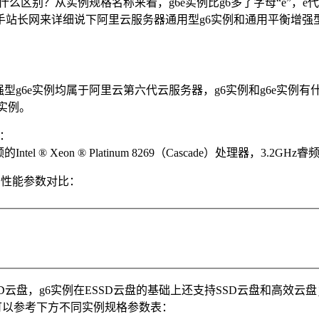
么区别？从实例规格名称来看，g6e实例比g6多了字母“e”，e代表e
手站长网来详细说下阿里云服务器通用型g6实例和通用平衡增强型
6e实例均属于阿里云第六代云服务器，g6实例和g6e实例有什么区
实例。
点：
tel ® Xeon ® Platinum 8269（Cascade）处理器，
的性能参数对比：
云盘，g6实例在ESSD云盘的基础上还支持SSD云盘和高效云盘
，可以参考下方不同实例规格参数表：