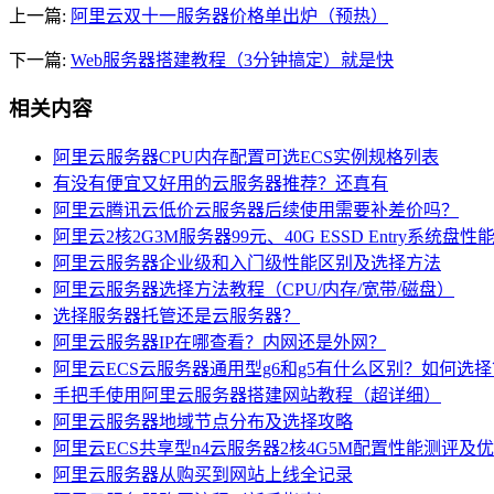
上一篇:
阿里云双十一服务器价格单出炉（预热）
下一篇:
Web服务器搭建教程（3分钟搞定）就是快
相关内容
阿里云服务器CPU内存配置可选ECS实例规格列表
有没有便宜又好用的云服务器推荐？还真有
阿里云腾讯云低价云服务器后续使用需要补差价吗？
阿里云2核2G3M服务器99元、40G ESSD Entry系统盘性
阿里云服务器企业级和入门级性能区别及选择方法
阿里云服务器选择方法教程（CPU/内存/宽带/磁盘）
选择服务器托管还是云服务器？
阿里云服务器IP在哪查看？内网还是外网？
阿里云ECS云服务器通用型g6和g5有什么区别？如何选择
手把手使用阿里云服务器搭建网站教程（超详细）
阿里云服务器地域节点分布及选择攻略
阿里云ECS共享型n4云服务器2核4G5M配置性能测评及
阿里云服务器从购买到网站上线全记录