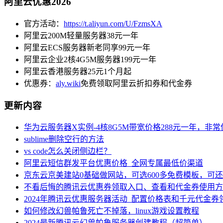
阿里云优惠2026
官方活动：
https://t.aliyun.com/U/FzmsXA
阿里云200M轻量服务器38元一年
阿里云ECS服务器新老同享99元一年
阿里云企业2核4G5M服务器199元一年
阿里云香港服务器25元1个月起
优惠券：
aly.wiki
免费领取阿里云折扣券和代金券
更新内容
华为云服务器X实例-4核8G5M带宽价格288元一年，非
sublime删除空行的方法
vs code怎么关闭侧边栏？
阿里云短信群发平台优惠价格_全网专属最低价渠道
京东云京美建站0基础做网站，可选600多免费模板，可
不看后悔的腾讯云优惠券领取入口、查看和代金券使用方
2024年腾讯云优惠服务器活动_配置价格表和千元代金券
如何修改幻兽帕鲁死亡不掉落，linux游戏设置教程
2024最新腾讯云幻兽帕鲁服务器创建教程（超简单）