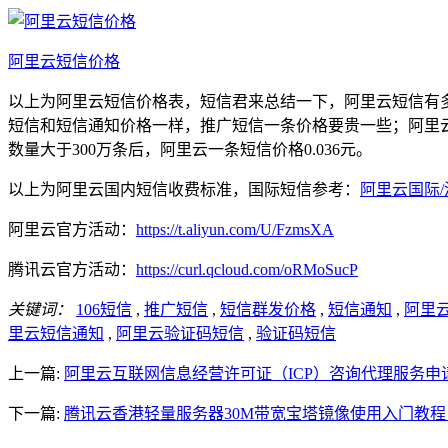
阿里云短信价格
以上为阿里云短信价格表，短信君来总结一下，阿里云短信有
短信和短信通知价格一样，推广短信一条价格要贵一些；阿里云
数量大于300万条后，阿里云一条短信价格0.036元。
以上为阿里云国内短信收费标准，国际短信参考：
阿里云国际
阿里云官方活动：
https://t.aliyun.com/U/FzmsXA
腾讯云官方活动：
https://curl.qcloud.com/oRMoSucP
关键词：
106短信
,
推广短信
,
短信群发价格
,
短信通知
,
阿里云
里云短信通知
,
阿里云验证码短信
,
验证码短信
上一篇:
阿里云互联网信息经营许可证（ICP）咨询代理服务申
下一篇:
腾讯云香港轻量服务器30M带宽宝塔镜像使用入门教