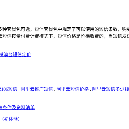
多种套餐包可选，短信套餐包中规定了可以使用的短信条数，购
短信按量付费计费模式下，短信价格是阶梯收费的，当短信发送量小
/港澳台短信定价
106短信
,
阿里云推广短信
,
阿里云短信价格
,
阿里云短信多少钱
请条件及资料清单
程（初体验）