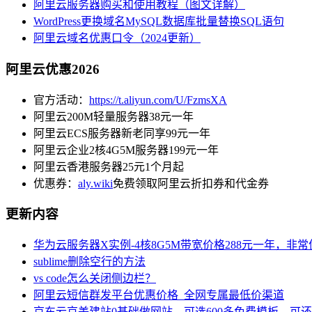
阿里云服务器购买和使用教程（图文详解）
WordPress更换域名MySQL数据库批量替换SQL语句
阿里云域名优惠口令（2024更新）
阿里云优惠2026
官方活动：
https://t.aliyun.com/U/FzmsXA
阿里云200M轻量服务器38元一年
阿里云ECS服务器新老同享99元一年
阿里云企业2核4G5M服务器199元一年
阿里云香港服务器25元1个月起
优惠券：
aly.wiki
免费领取阿里云折扣券和代金券
更新内容
华为云服务器X实例-4核8G5M带宽价格288元一年，非
sublime删除空行的方法
vs code怎么关闭侧边栏？
阿里云短信群发平台优惠价格_全网专属最低价渠道
京东云京美建站0基础做网站，可选600多免费模板，可