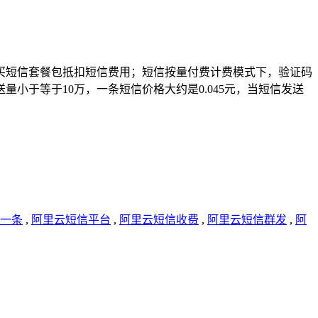
买短信套餐包抵扣短信费用；短信按量付费计费模式下，验证码
于等于10万，一条短信价格大约是0.045元，当短信发送
一条
,
阿里云短信平台
,
阿里云短信收费
,
阿里云短信群发
,
阿