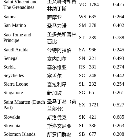
圣文森特和格
Saint Vincent and
VC
1784
0.425
The Grenadines
林纳丁斯
Samoa
WS
685
0.264
萨摩亚
San Marino
SM
378
0.402
圣马力诺
圣多美和普林
Sao Tome and
ST
239
0.788
Principe
西比
Saudi Arabia
SA
966
0.245
沙特阿拉伯
Senegal
SN
221
0.493
塞内加尔
Serbia
RS
381
0.274
塞尔维亚
Seychelles
SC
248
0.442
塞舌尔
Sierra Leone
SL
232
0.254
塞拉利昂
Singapore
SG
65
0.261
新加坡
圣马丁岛（荷
Saint Maarten (Dutch
SX
1721
0.527
Part)
兰部分）
Slovakia
SK
421
0.685
斯洛伐克
Slovenia
SI
386
0.263
斯洛文尼亚
Solomon Islands
SB
677
0.208
所罗门群岛