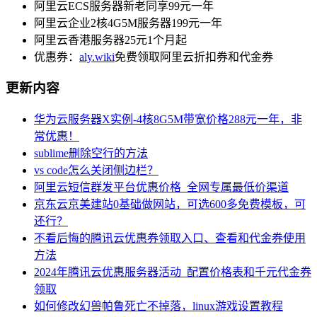
阿里云ECS服务器新老同享99元一年
阿里云企业2核4G5M服务器199元一年
阿里云香港服务器25元1个月起
优惠券：
aly.wiki
免费领取阿里云折扣券和代金券
更新内容
华为云服务器X实例-4核8G5M带宽价格288元一年，非
常优惠！
sublime删除空行的方法
vs code怎么关闭侧边栏？
阿里云短信群发平台优惠价格_全网专属最低价渠道
京东云京美建站0基础做网站，可选600多免费模板，可
还行？
不看后悔的腾讯云优惠券领取入口、查看和代金券使用
方法
2024年腾讯云优惠服务器活动_配置价格表和千元代金券
领取
如何修改幻兽帕鲁死亡不掉落，linux游戏设置教程