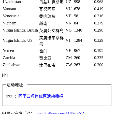
Uzbekistan
UZ
998
0.968
乌兹别克斯坦
Vanuatu
VU
678
0.419
瓦努阿图
Venezuela
VE
58
0.216
委内瑞拉
Vietnam
VN
84
0.279
越南
Virgin Islands, British
VG
1340
0.290
英属处女群岛
美属维尔京群
Virgin Islands, US
VI
1284
0.329
岛
Yemen
YE
967
0.195
也门
Zambia
ZM
260
0.335
赞比亚
Zimbabwe
ZW
263
0.200
津巴布韦
[/p]
活动地址：
地址：
阿里云短信优惠活动播报
阿里云官方活动：
https://t.aliyun.com/U/FzmsXA