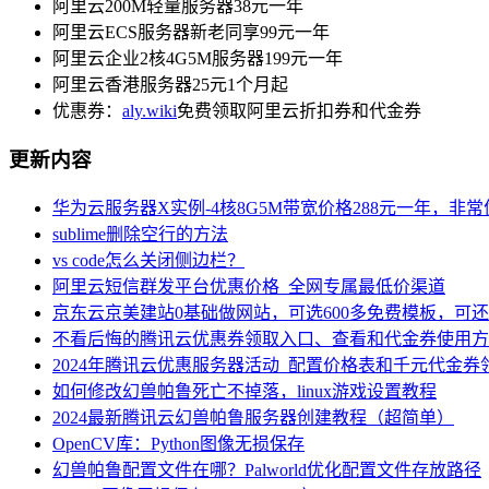
阿里云200M轻量服务器38元一年
阿里云ECS服务器新老同享99元一年
阿里云企业2核4G5M服务器199元一年
阿里云香港服务器25元1个月起
优惠券：
aly.wiki
免费领取阿里云折扣券和代金券
更新内容
华为云服务器X实例-4核8G5M带宽价格288元一年，非
sublime删除空行的方法
vs code怎么关闭侧边栏？
阿里云短信群发平台优惠价格_全网专属最低价渠道
京东云京美建站0基础做网站，可选600多免费模板，可
不看后悔的腾讯云优惠券领取入口、查看和代金券使用方
2024年腾讯云优惠服务器活动_配置价格表和千元代金券
如何修改幻兽帕鲁死亡不掉落，linux游戏设置教程
2024最新腾讯云幻兽帕鲁服务器创建教程（超简单）
OpenCV库：Python图像无损保存
幻兽帕鲁配置文件在哪？Palworld优化配置文件存放路径