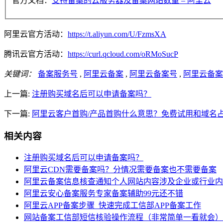
官方文档：
支持备案的云服务器及备案网站数量 – 阿里云
阿里云官方活动：
https://t.aliyun.com/U/FzmsXA
腾讯云官方活动：
https://curl.qcloud.com/oRMoSucP
关键词：
备案服务号
,
阿里云备案
,
阿里云备案号
,
阿里云备案
上一篇:
注册购买域名后可以申请备案吗？
下一篇:
阿里云客户首购/产品首购什么意思？免费试用和域名
相关内容
注册购买域名后可以申请备案吗？
阿里云CDN需要备案吗？分情况需要备案也不需要备案
阿里云备案信息核查通知个人网站内容涉及企业或行业内
阿里云安心备案服务专家备案辅助99元还不错
阿里云APP备案步骤_快速完成工信部APP备案工作
网站备案工信部短信核验操作流程（非常简单一看就会）