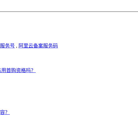
服务号
,
阿里云备案服务码
占用首购资格吗？
容？